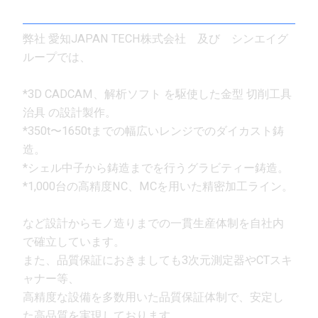
弊社 愛知JAPAN TECH株式会社 及び シンエイグ
ループでは、
*3D CADCAM、解析ソフト を駆使した金型 切削工具
治具 の設計製作。
*350t〜1650tまでの幅広いレンジでのダイカスト鋳
造。
*シェル中子から鋳造までを行うグラビティー鋳造。
*1,000台の高精度NC、MCを用いた精密加工ライン。
など設計からモノ造りまでの一貫生産体制を自社内
で確立しています。
また、品質保証におきましても3次元測定器やCTスキ
ャナー等、
高精度な設備を多数用いた品質保証体制で、安定し
た高品質を実現しております。