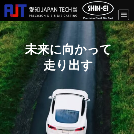
内
容
Me
を
ス
キ
ッ
未来に向かって
プ
走り出す